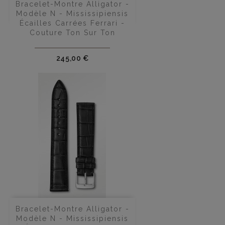
Bracelet-Montre Alligator -
Modèle N - Mississipiensis
Écailles Carrées Ferrari -
Couture Ton Sur Ton
Prix
245,00 €
Bracelet-Montre Alligator -
Modèle N - Mississipiensis