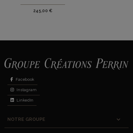
Prix
245,00 €
Facebook
Instagram
LinkedIn

NOTRE GROUPE