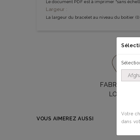
Le document PDF est à imprimer "sans échelle
Largeur :
La largeur du bracelet au niveau du boitier (l)
Sélect
Sélectio
FABRICATIO
LOCALE
Votre ch
VOUS AIMEREZ AUSSI
dans vot