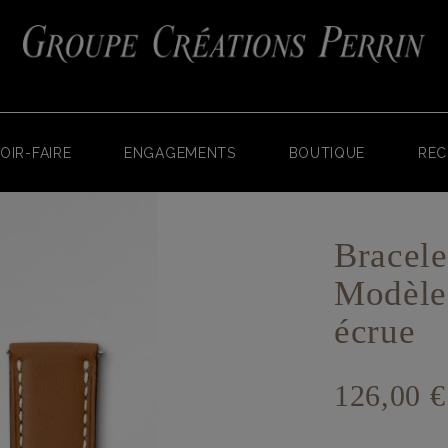
OIR-FAIRE
ENGAGEMENTS
BOUTIQUE
REC
Bracele
Modèle 
écrue
126,00 €