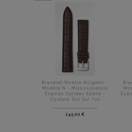

Aperçu rapide
Bracelet-Montre Alligator -
Bra
Modèle N - Mississipiensis
Mod
Écailles Carrées Ébène -
Écai
Couture Ton Sur Ton
Prix
245,00 €