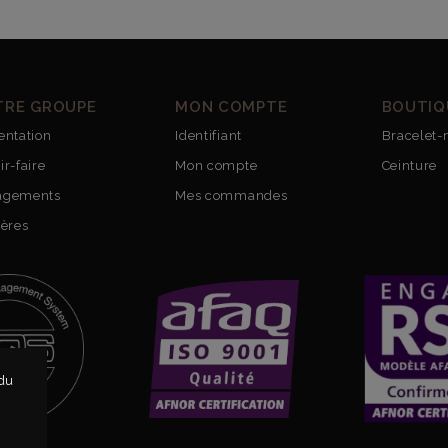
TRE GROUPE
MON COMPTE
BOUTIQ
entation
Identifiant
Bracelet-
ir-faire
Mon compte
Ceinture
agements
Mes commandes
ières
 du