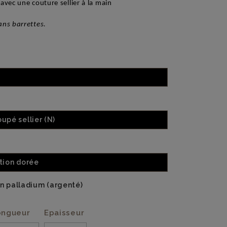
avec une couture sellier à la main
ans barrettes.
upé sellier (N)
ition dorée
on palladium (argenté)
ongueur
Epaisseur