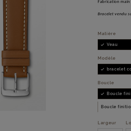
Fabrication main 
Bracelet vendu s
Matière
Veau
Modèle
bracelet co
Boucle
Boucle fin
Boucle finiti
Largeur
L