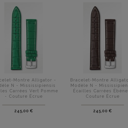


Aperçu rapide
Aperçu rapide
celet-Montre Alligator -
Bracelet-Montre Alligato
èle N - Mississipiensis
Modèle N - Mississipien
lles Carrées Vert Pomme
Écailles Carrées Ébène
- Couture Écrue
Couture Écrue
Prix
Prix
245,00 €
245,00 €