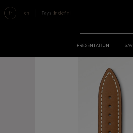
Indéfini
fr
en
Pays :
PRÉSENTATION
SAV