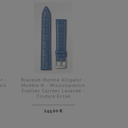

Aperçu rapide
r -
Bracelet-Montre Alligator -
sis
Modèle N - Mississipiensis
 -
Écailles Carrées Lavande -
Couture Écrue
Prix
245,00 €