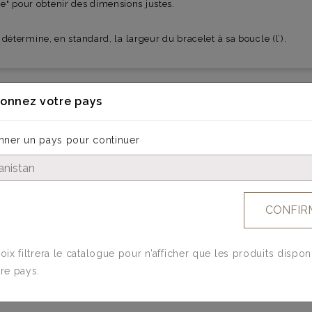
" pour obtenir des dimensions justes.
 détermine, en standard, la largeur du bracelet à sa boucle (l’).
ionnez votre pays
nner un pays pour continuer
N
MATIÈRES
D'EXCEPTION
CONFIR
oix filtrera le catalogue pour n’afficher que les produits dispon
re pays.