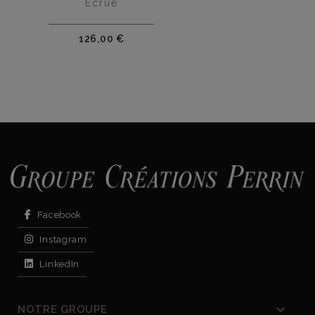
Écrue
Prix
126,00 €
Facebook
Instagram
LinkedIn

NOTRE GROUPE