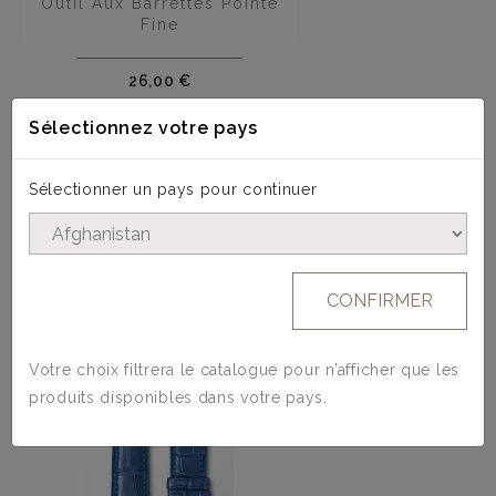
Outil Aux Barrettes Pointe
Fine
Prix
26,00 €
Sélectionnez votre pays
Sélectionner un pays pour continuer
4 AUTRES PRODUITS DANS LA MÊME
CATÉGORIE :
CONFIRMER
Votre choix filtrera le catalogue pour n’afficher que les
produits disponibles dans votre pays.