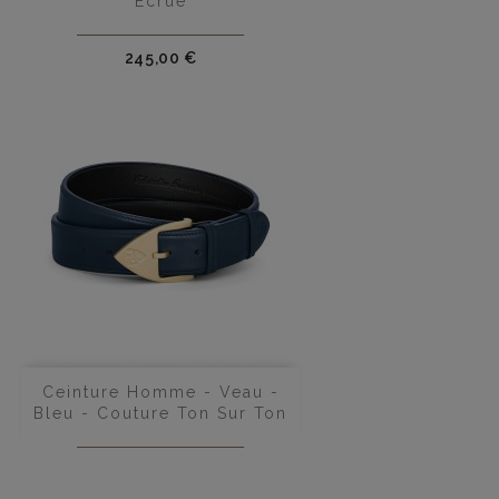
Écrue
Prix
245,00 €
Ceinture Homme - Veau -
Bleu - Couture Ton Sur Ton