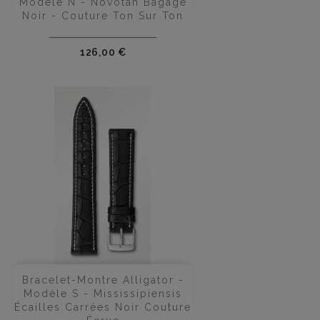
Modèle N - Novotan Bagage
Noir - Couture Ton Sur Ton
Prix
126,00 €
Bracelet-Montre Alligator -
Modèle S - Mississipiensis
Écailles Carrées Noir Couture