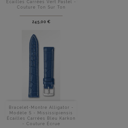
Écailles Carrées Vert Pastel -
Couture Ton Sur Ton
Prix
245,00 €
Bracelet-Montre Alligator -
Modèle S - Mississipiensis
Écailles Carrées Bleu Karkon
- Couture Écrue