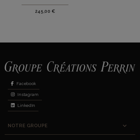
Prix
245,00 €
Facebook
Instagram
LinkedIn

NOTRE GROUPE