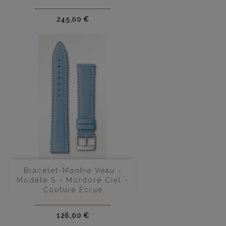
Prix
245,00 €
Bracelet-Montre Veau -
Modèle S - Mordoré Ciel -
Couture Écrue
Prix
126,00 €