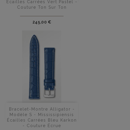
Écailles Carrées Vert Pastel -
Couture Ton Sur Ton
Prix
245,00 €
Bracelet-Montre Alligator -
Modèle S - Mississipiensis
Écailles Carrées Bleu Karkon
- Couture Écrue