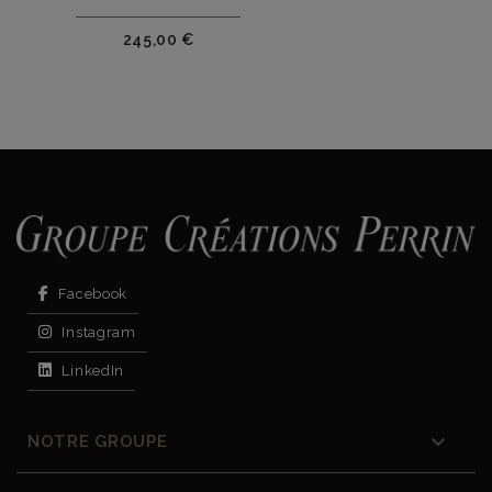
Prix
245,00 €
Facebook
Instagram
LinkedIn

NOTRE GROUPE