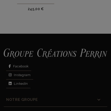
Prix
245,00 €
Facebook
Instagram
LinkedIn

NOTRE GROUPE