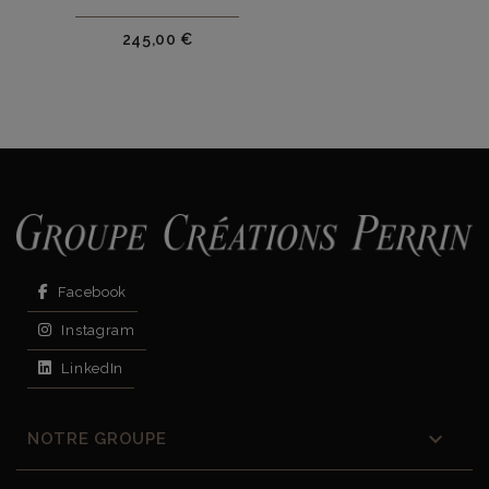
Prix
245,00 €
Facebook
Instagram
LinkedIn

NOTRE GROUPE