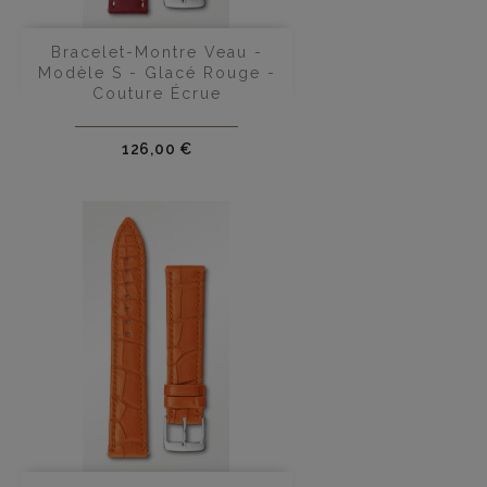
Bracelet-Montre Veau -
Modèle S - Glacé Rouge -
Couture Écrue
Prix
126,00 €